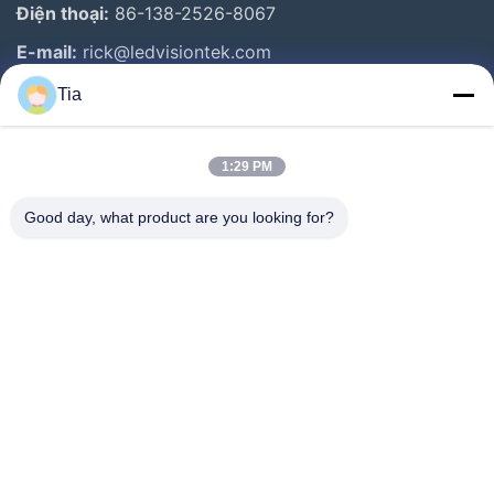
Điện thoại:
86-138-2526-8067
E-mail:
rick@ledvisiontek.com
Tia
Liên Kết Nhanh
1:29 PM
Trang Chủ
Các Sản Phẩm
Good day, what product are you looking for?
Về Chúng Tôi
Tham Quan Nhà Máy
Kiểm Soát Chất Lượng
Tin Tức
Liên Hệ Chúng Tôi
Follow Us