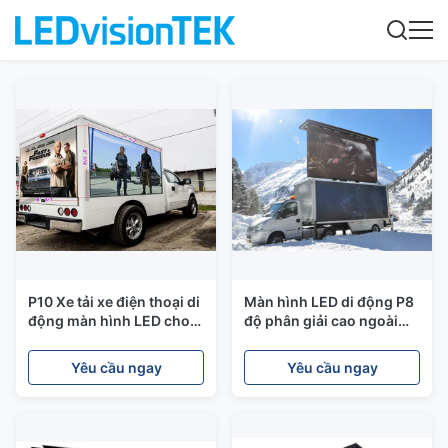
P10 Xe tải xe điện thoại di
Màn hình LED di động P8
động màn hình LED cho
độ phân giải cao ngoài
chương trình / quảng cáo
trời IP65 1/4 Phương
Long Life Span
pháp quét đĩa
Yêu cầu ngay
Yêu cầu ngay