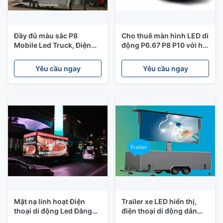
Đầy đủ màu sắc P8
Cho thuê màn hình LED di
Mobile Led Truck, Điện
động P6.67 P8 P10 với hệ
thoại di động Led Display
thống xoay và nâng đặc
Trailer Với 1280 * 960mm
biệt
Yêu cầu ngay
Yêu cầu ngay
Tủ
Mặt nạ linh hoạt Điện
Trailer xe LED hiển thị,
thoại di động Led Đăng
điện thoại di động dẫn
Trailer, P4.81 Màn hình
đầu bảng tiêu thụ điện