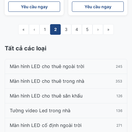
hiển thị Led xe 1R1G1B
năng thấp
Yêu cầu ngay
Yêu cầu ngay
«
‹
1
2
3
4
5
›
»
Tất cả các loại
Màn hình LED cho thuê ngoài trời
245
Màn hình LED cho thuê trong nhà
353
Màn hình LED cho thuê sân khấu
126
Tường video Led trong nhà
136
Màn hình LED cố định ngoài trời
271