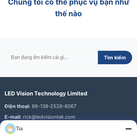
Chúng tôi có thể phục vụ bạn như
thế nào
Tìm kiếm
LED Vision Technology Limited
Điện thoại:
86-138-2526-8067
E-mail:
rick@ledvisiontek.com
Tia