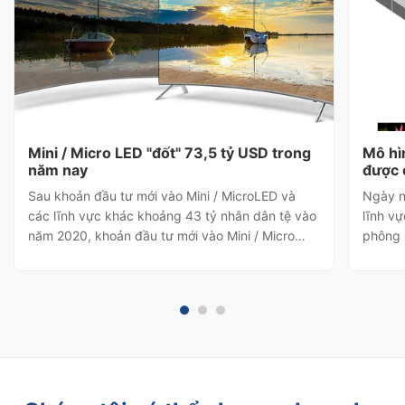
Mini / Micro LED "đốt" 73,5 tỷ USD trong
Mô hì
năm nay
được 
Sau khoản đầu tư mới vào Mini / MicroLED và
Ngày n
các lĩnh vực khác khoảng 43 tỷ nhân dân tệ vào
lĩnh vự
năm 2020, khoản đầu tư mới vào Mini / Micro
phông 
LED và các lĩnh vực khác sẽ tăng lên 73,5 tỷ
xuất p
nhân dân tệ vào năm 2021, một mức cao mới.
thấy "
Theo thống kê chưa đầy đủ, tính đến ngày 31
ảnh để
tháng 10 năm 2021, khoản đầu tư m...
nước đó