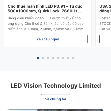
Cho thuê màn hình LED P3.91 – Tủ đúc
USA S
500x1000mm, Quick Lock, 7680Hz,
động 
dành cho Sân khấu & Hòa nhạc
Quảng
Bảng điều khiển video LED được thiết kế cho
Poster
ứng dụng Cho thuê & Sân khấu, có các độ cao
STOCKđ
điểm ảnh là 1,9mm, 2,6mm, 2,9mm và 3,91mm
Flat v
tùy chọn. Mô-đun từ tính và thiết kế bộ nguồn
việc vậ
Yêu cầu ngay
mô-đun rất dễ dàng cho việc bảo trì trang web.
nhân c
các ch
minh, t
LED Vision Technology Limited
Về chúng tôi