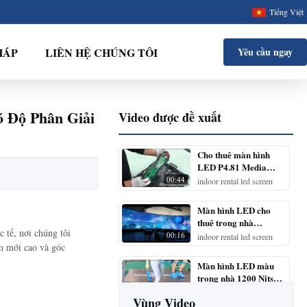
Tiếng Việt
HÁP
LIÊN HỆ CHÚNG TÔI
Yêu cầu ngay
 Độ Phân Giải
Video được đề xuất
Cho thuê màn hình
LED P4.81 Media
5500 Nits cho sự kiện
00:44
indoor rental led screen
ngoài trời
Màn hình LED cho
thuê trong nhà
 tế, nơi chúng tôi
500x125, ghép nối liền
00:16
indoor rental led screen
àm mới cao và góc
mạch, độ sáng
1200nits
Màn hình LED màu
trong nhà 1200 Nits
cho đám cưới
00:55
indoor rental led screen
Vùng Video