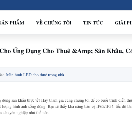
SẢN PHẨM
VỀ CHÚNG TÔI
TIN TỨC
GIẢI P
 Cho Ứng Dụng Cho Thuê &Amp; Sân Khấu, Có
óa:
Màn hình LED cho thuê trong nhà
ụng sân khấu thực tế? Hãy tham gia cùng chúng tôi để có buổi trình diễn thực
hất lượng hình ảnh sống động. Bạn sẽ thấy khả năng bảo vệ IP65/IP54, tốc độ l
ấu chuyên nghiệp như thế nào.