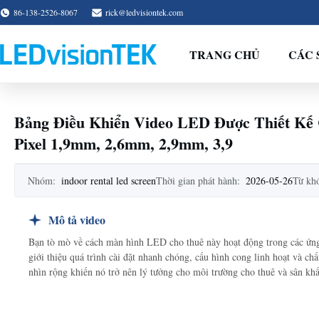
86-138-2526-8067
rick@ledvisiontek.com
TRANG CHỦ
CÁC 
Bảng Điều Khiển Video LED Được Thiết Kế
Pixel 1,9mm, 2,6mm, 2,9mm, 3,9
Nhóm:
indoor rental led screen
Thời gian phát hành:
2026-05-26
Từ kh
Mô tả video
Bạn tò mò về cách màn hình LED cho thuê này hoạt động trong các ứng d
giới thiệu quá trình cài đặt nhanh chóng, cấu hình cong linh hoạt và c
nhìn rộng khiến nó trở nên lý tưởng cho môi trường cho thuê và sân kh