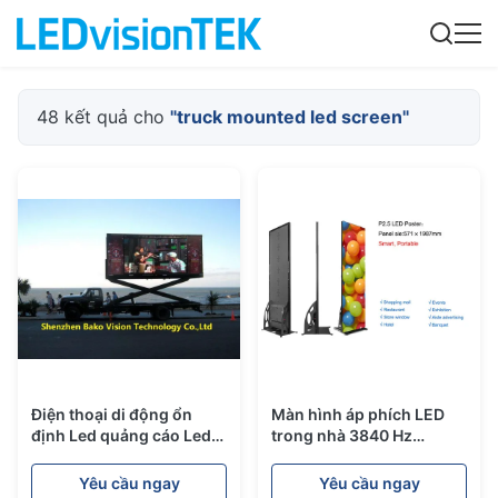
48 kết quả cho
"truck mounted led screen"
Điện thoại di động ổn
Màn hình áp phích LED
định Led quảng cáo Led
trong nhà 3840 Hz
Billboard hiển thị TV để di
2.5mm Bảng quảng cáo
chuyển xe / xe tải
có thể di chuyển cho
Yêu cầu ngay
Yêu cầu ngay