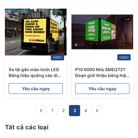
VIDEO
VIDEO
Xe tải gắn màn hình LED
P10 6000 Nits SMD2727
Bảng hiệu quảng cáo di
Đoạn giới thiệu bảng hiệu
động P6 P8 Xe ô tô ngoài
đèn Led di động 10000
trời Dịch vụ phía trước
Pixels / M2
Yêu cầu ngay
Yêu cầu ngay
biển quảng cáo thương
mại
1
2
3
4
Tất cả các loại