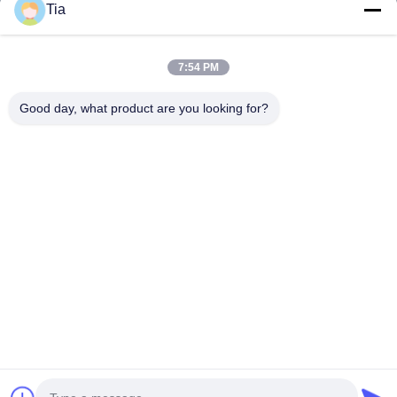
Tia
Liên Kết Nhanh
7:54 PM
Trang Chủ
Các Sản Phẩm
Good day, what product are you looking for?
Về Chúng Tôi
Tham Quan Nhà Máy
Kiểm Soát Chất Lượng
Tin Tức
Liên Hệ Chúng Tôi
Follow Us