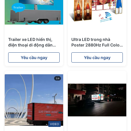
Trailer xe LED hiển thị,
Ultra LED trong nhà
điện thoại di động dẫn
Poster 2880Hz Full Color
đầu bảng tiêu thụ điện
High Brush cho quảng
năng thấp
cáo di động
Yêu cầu ngay
Yêu cầu ngay
VIDEO