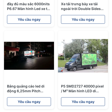
đầy đủ màu sắc 6000nits
Xe tải trưng bày xe tải
P6.67 Màn hình Led xe tải
ngoài trời Double Sides
di động
P5 với hệ thống nâng
thủy lực
Yêu cầu ngay
Yêu cầu ngay
Bảng quảng cáo led di
P5 SMD2727 40000 pixel
động 6,25mm Pitch
/ M² Màn hình LED di
SMD2727 5000 Nits
động 6000 Nits
Yêu cầu ngay
Yêu cầu ngay