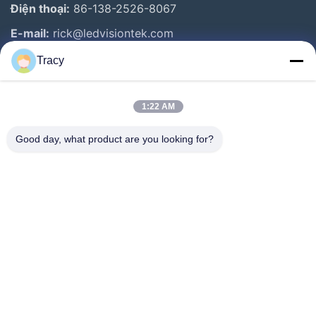
Điện thoại:
86-138-2526-8067
E-mail:
rick@ledvisiontek.com
Tracy
Liên Kết Nhanh
1:22 AM
Trang Chủ
Các Sản Phẩm
Good day, what product are you looking for?
Về Chúng Tôi
Tham Quan Nhà Máy
Kiểm Soát Chất Lượng
Tin Tức
Liên Hệ Chúng Tôi
Follow Us