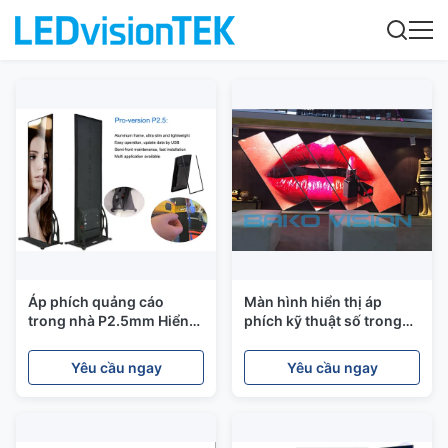
Áp phích quảng cáo
Màn hình hiển thị áp
trong nhà P2.5mm Hiển
phích kỹ thuật số trong
thị quảng cáo trên thiết bị
nhà trên sàn, màn hình
di động 2880-3840Hz
LED Gương 2880 Hz
Yêu cầu ngay
Yêu cầu ngay