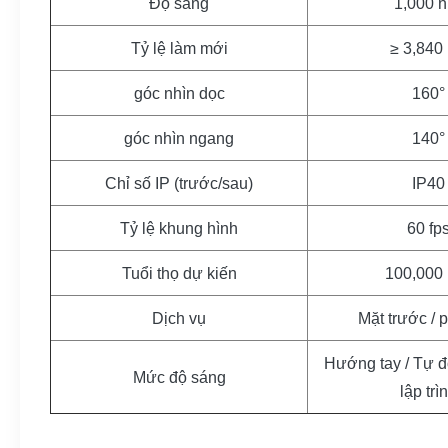
Độ sáng
1,000 n
Tỷ lệ làm mới
≥ 3,840
góc nhìn dọc
160°
góc nhìn ngang
140°
Chỉ số IP (trước/sau)
IP40
Tỷ lệ khung hình
60 fp
Tuổi thọ dự kiến
100,000
Dịch vụ
Mặt trước / 
Hướng tay / Tự đ
Mức độ sáng
lập trì