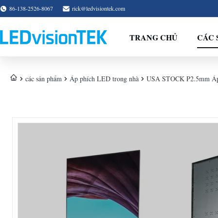
86-138-2526-8067
rick@ledvisiontek.com
TRANG CHỦ
CÁC 
các sản phẩm
Áp phích LED trong nhà
USA STOCK P2.5mm Áp ph