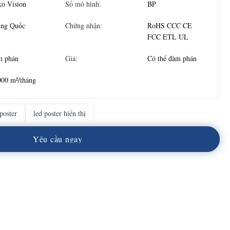
ko Vision
Số mô hình:
BP
ung Quốc
Chứng nhận:
RoHS CCC CE
FCC ETL UL
m phán
Giá:
Có thể đàm phán
000 m²/tháng
poster
led poster hiển thị
Y
ê
u
c
ầ
u
n
g
a
y