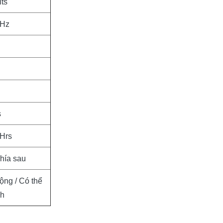
its
 Hz
s
 Hrs
phía sau
ộng / Có thể
nh