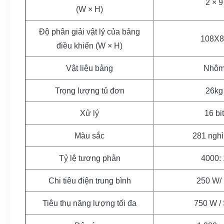
2 × 9
(W × H)
Độ phân giải vật lý của bảng
108X8
điều khiển (W × H)
Vật liệu bảng
Nhô
Trọng lượng tủ đơn
26kg
Xử lý
16 bit
Màu sắc
281 nghì
Tỷ lệ tương phản
4000: 
Chi tiêu điện trung bình
250 W/
Tiêu thụ năng lượng tối đa
750 W / 