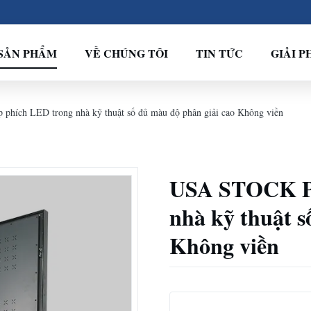
SẢN PHẨM
VỀ CHÚNG TÔI
TIN TỨC
GIẢI P
ích LED trong nhà kỹ thuật số đủ màu độ phân giải cao Không viền
USA STOCK P2
nhà kỹ thuật s
Không viền