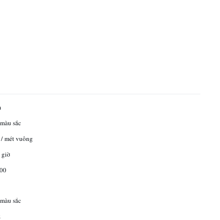
m
 màu sắc
 / mét vuông
 giờ
500
 màu sắc
z