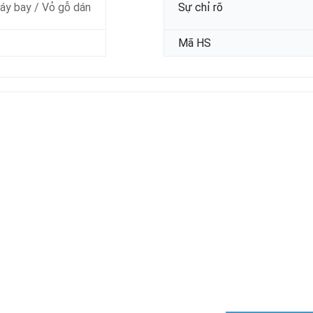
y bay / Vỏ gỗ dán
Sự chỉ rõ
Mã HS