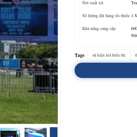
Nơi xuất xứ:
Tr
Số lượng đặt hàng tối thiểu:
1 
Khả năng cung cấp:
600
thá
Tags
sự kiện led hiển thị
t