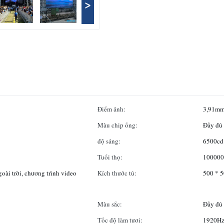
>
Điểm ảnh:
3,91m
Màu chip ống:
Đầy đủ
độ sáng:
6500cd
Tuổi thọ:
100000
goài trời, chương trình video
Kích thước tủ:
500 * 
Màu sắc:
Đầy đủ
Tốc độ làm tươi:
1920H