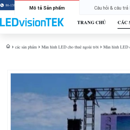
86-138-2526-8067
rick@ledvisiontek.com
Mô tả Sản phẩm
Câu hỏi & câu trả
TRANG CHỦ
CÁC 
các sản phẩm
Màn hình LED cho thuê ngoài trời
Màn hình LED c