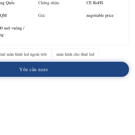
ung Quốc
Chứng nhận:
CE RoHS
SQM
Giá:
negotiable price
0 mét vuông /
ng
huê màn hình led ngoài trời
màn hình cho thuê led
Y
ê
u
c
ầ
u
n
g
a
y