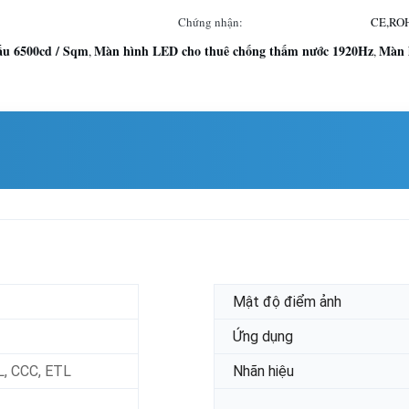
Chứng nhận:
CE,ROH
ấu 6500cd / Sqm
Màn hình LED cho thuê chống thấm nước 1920Hz
Màn 
,
,
Mật độ điểm ảnh
Ứng dụng
L, CCC, ETL
Nhãn hiệu