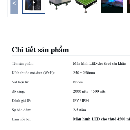
<
Chi tiết sản phẩm
Tên sản phẩm:
Màn hình LED cho thuê sân khấu
Kích thước mô-đun (WxH):
250 * 250mm
Vật liệu tủ:
Nhôm
độ sáng:
2000 nits - 4500 nits
Đánh giá IP:
IPV / IP54
Sự bảo đảm:
2-5 năm
Màn hình LED cho thuê 4500 ni
Làm nổi bật