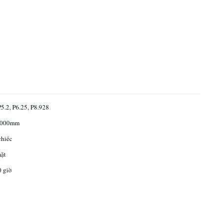
P5.2, P6.25, P8.928
1000mm
chiếc
ặt
 giờ