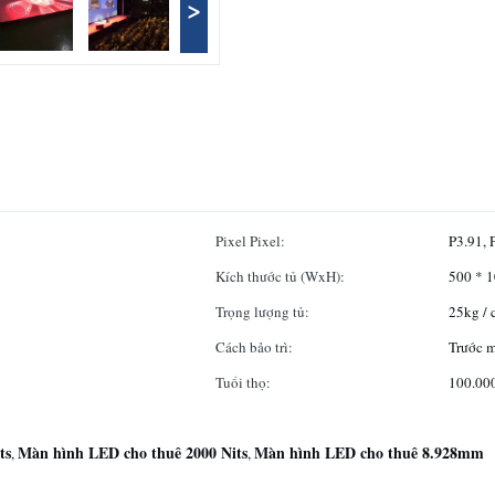
>
Pixel Pixel:
P3.91, 
Kích thước tủ (WxH):
500 * 
Trọng lượng tủ:
25kg / 
Cách bảo trì:
Trước m
Tuổi thọ:
100.000
ts
Màn hình LED cho thuê 2000 Nits
Màn hình LED cho thuê 8.928mm
,
,