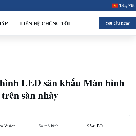
Tiếng Việt
HÁP
LIÊN HỆ CHÚNG TÔI
Yêu cầu ngay
 hình LED sân khấu Màn hình
 trên sàn nhảy
ko Vision
Số mô hình:
Sê-ri BD