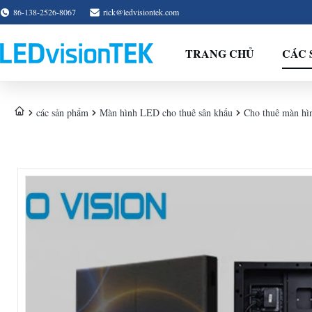
86-138-2526-8067
rick@ledvisiontek.com
TRANG CHỦ
CÁC 
các sản phẩm
Màn hình LED cho thuê sân khấu
Cho thuê màn hì