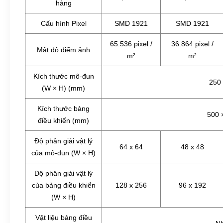
hàng
Cấu hình Pixel
SMD 1921
SMD 1921
65.536 pixel /
36.864 pixel /
Mật độ điểm ảnh
m²
m²
Kích thước mô-đun
250
(W × H) (mm)
Kích thước bảng
500 
điều khiển (mm)
Độ phân giải vật lý
64 x 64
48 x 48
của mô-đun (W × H)
Độ phân giải vật lý
của bảng điều khiển
128 x 256
96 x 192
(W × H)
Vật liệu bảng điều