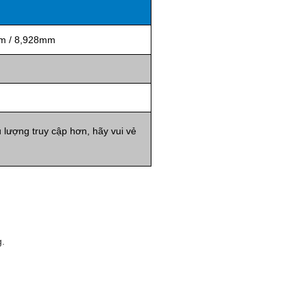
m / 8,928mm
 lượng truy cập hơn, hãy vui vẻ
g
.