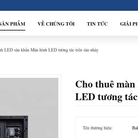
SẢN PHẨM
VỀ CHÚNG TÔI
TIN TỨC
GIẢI P
nh LED sân khấu Màn hình LED tương tác trên sàn nhảy
Cho thuê màn
LED tương tác
Tên thương hiệu:
Ba