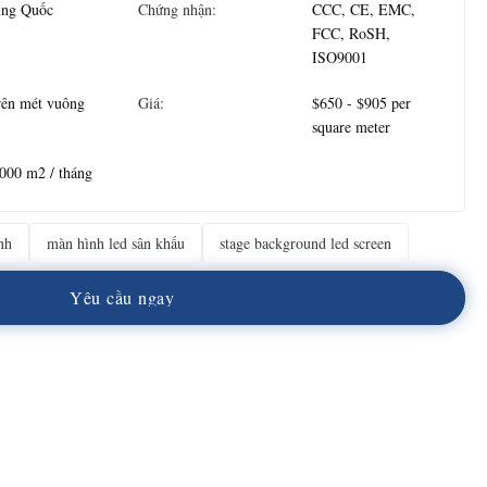
ung Quốc
Chứng nhận:
CCC, CE, EMC,
FCC, RoSH,
ISO9001
rên mét vuông
Giá:
$650 - $905 per
square meter
000 m2 / tháng
nh
màn hình led sân khấu
stage background led screen
Y
ê
u
c
ầ
u
n
g
a
y