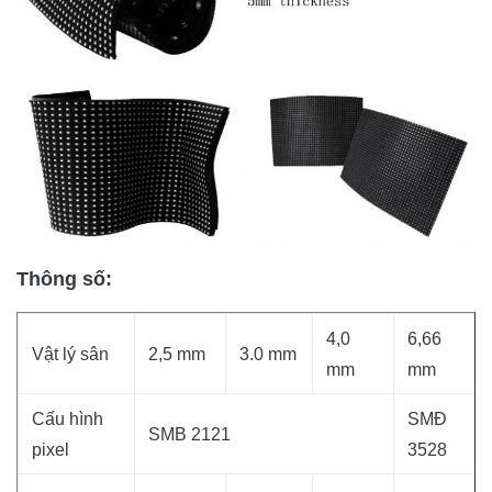
Thông số:
4,0
6,66
Vật lý sân
2,5 mm
3.0 mm
mm
mm
Cấu hình
SMĐ
SMB 2121
pixel
3528