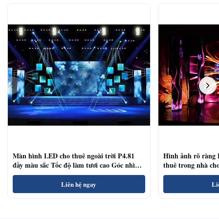
Màn hình LED cho thuê ngoài trời P4.81
Hình ảnh rõ ràng
đầy màu sắc Tốc độ làm tươi cao Góc nhìn
thuê trong nhà ch
rộng
hội thảo
Liên hệ ngay
Li