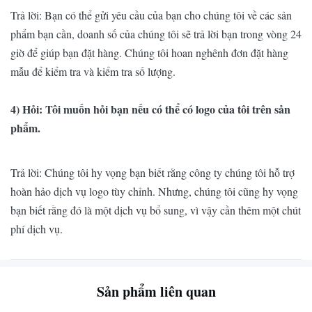
Trả lời: Bạn có thể gửi yêu cầu của bạn cho chúng tôi về các sản
Nhiệt độ /
-20 ~ 60 ℃ / 10% ~ 90%
phẩm bạn cần, doanh số của chúng tôi sẽ trả lời bạn trong vòng 24
Độ ẩm
giờ để giúp bạn đặt hàng. Chúng tôi hoan nghênh đơn đặt hàng
mẫu để kiểm tra và kiểm tra số lượng.
Nhiệt độ
lưu trữ / Độ
-40 ~ 80 ℃ / 10% ~ 90%
4) Hỏi: Tôi muốn hỏi bạn nếu có thể có logo của tôi trên sản
ẩm
phẩm.
Trả lời: Chúng tôi hy vọng bạn biết rằng công ty chúng tôi hỗ trợ
hoàn hảo dịch vụ logo tùy chỉnh.
Nhưng, chúng tôi cũng hy vọng
bạn biết rằng đó là một dịch vụ bổ sung, vì vậy cần thêm một chút
phí dịch vụ.
Sản phẩm liên quan