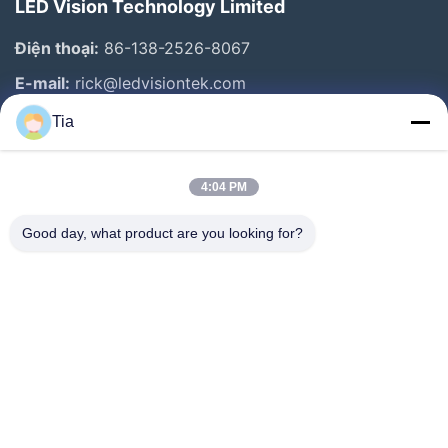
LED Vision Technology Limited
Điện thoại:
86-138-2526-8067
E-mail:
rick@ledvisiontek.com
Tia
Liên Kết Nhanh
4:04 PM
Trang Chủ
Các Sản Phẩm
Good day, what product are you looking for?
Về Chúng Tôi
Tham Quan Nhà Máy
Kiểm Soát Chất Lượng
Tin Tức
Liên Hệ Chúng Tôi