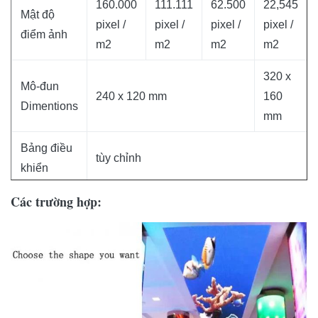
160.000
111.111
62.500
22,545
Mật độ
pixel /
pixel /
pixel /
pixel /
điểm ảnh
m2
m2
m2
m2
320 x
Mô-đun
240 x 120 mm
160
Dimentions
mm
Bảng điều
tùy chỉnh
khiển
Các trường hợp:
Độ phân
60 x
48 x
giải của
96 x 48
80 x 40
30
24
mô-đun
Cân nặng
8.2 kg / m2
Cấp độ
16 bit (281 nghìn tỷ màu)