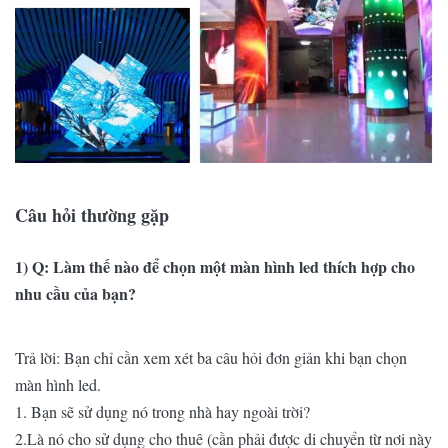
xám
Độ tương
2000:
4000: 1
phản
1
Tiêu thụ
điện năng
9 watt
10 watt
trung bình
Câu hỏi thường gặp
Tiêu thụ
12 watt
13 watt
điện tối đa
1) Q: Làm thế nào để chọn một màn hình led thích hợp cho
nhu cầu của bạn?
độ sáng
1000 nits
1500 nits
Tốc độ làm
Trả lời: Bạn chỉ cần xem xét ba câu hỏi đơn giản khi bạn chọn
1920 Hz
tươi
màn hình led.
1. Bạn sẽ sử dụng nó trong nhà hay ngoài trời?
Phương
Quét 1/40
Quét 1/48
2.Là nó cho sử dụng cho thuê (cần phải được di chuyển từ nơi này
pháp lái xe