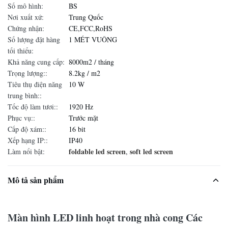
Số mô hình:
BS
Nơi xuất xứ:
Trung Quốc
Chứng nhận:
CE,FCC,RoHS
Số lượng đặt hàng
1 MÉT VUÔNG
tối thiểu:
Khả năng cung cấp:
8000m2 / tháng
Trọng lượng::
8.2kg / m2
Tiêu thụ điện năng
10 W
trung bình::
Tốc độ làm tươi::
1920 Hz
Phục vụ::
Trước mặt
Cấp độ xám::
16 bit
Xếp hạng IP::
IP40
foldable led screen
soft led screen
Làm nổi bật:
,
Mô tả sản phẩm
Màn hình LED linh hoạt trong nhà cong Các