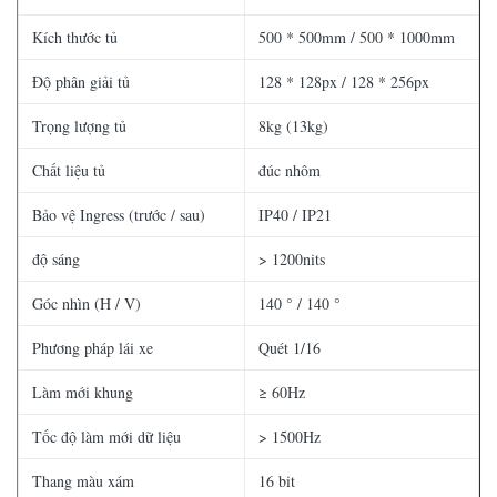
Kích thước tủ
500 * 500mm / 500 * 1000mm
Độ phân giải tủ
128 * 128px / 128 * 256px
Trọng lượng tủ
8kg (13kg)
Chất liệu tủ
đúc nhôm
Bảo vệ Ingress (trước / sau)
IP40 / IP21
độ sáng
> 1200nits
Góc nhìn (H / V)
140 ° / 140 °
Phương pháp lái xe
Quét 1/16
Làm mới khung
≥ 60Hz
Tốc độ làm mới dữ liệu
> 1500Hz
Thang màu xám
16 bit