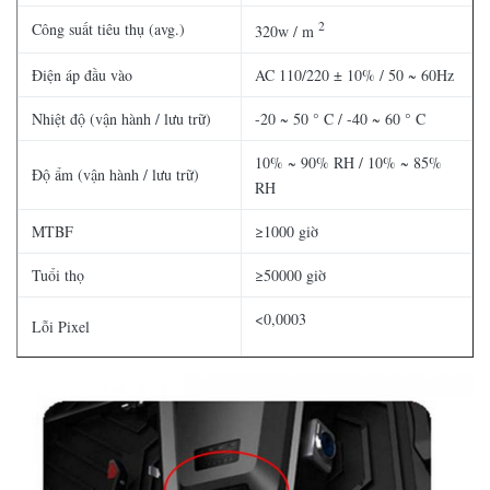
2
Công suất tiêu thụ (avg.)
320w / m
Điện áp đầu vào
AC 110/220 ± 10% / 50 ~ 60Hz
Nhiệt độ (vận hành / lưu trữ)
-20 ~ 50 ° C / -40 ~ 60 ° C
10% ~ 90% RH / 10% ~ 85%
Độ ẩm (vận hành / lưu trữ)
RH
MTBF
≥1000 giờ
Tuổi thọ
≥50000 giờ
<0,0003
Lỗi Pixel