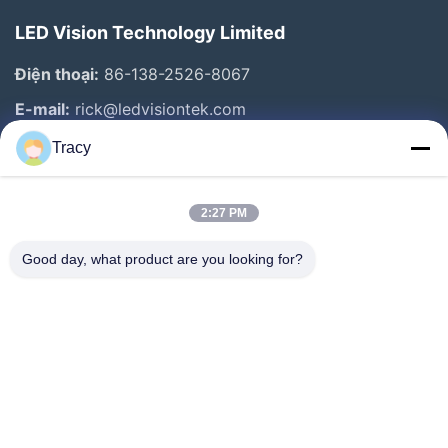
LED Vision Technology Limited
Điện thoại:
86-138-2526-8067
E-mail:
rick@ledvisiontek.com
Tracy
Liên Kết Nhanh
2:27 PM
Trang Chủ
Các Sản Phẩm
Good day, what product are you looking for?
Về Chúng Tôi
Tham Quan Nhà Máy
Kiểm Soát Chất Lượng
Tin Tức
Liên Hệ Chúng Tôi