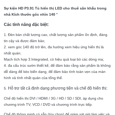
Sự kiện HD P3.91 Tủ hiển thị LED cho thuê sân khấu trong
nhà Kích thước góc nhìn 140 °
Các tính năng đặc biệt:
1. Đèn bàn chất lượng cao, chất lượng sản phẩm ổn định, đáng
tin cậy và được đảm bảo;
2. xem góc 140 độ trở lên, đa hướng xem hiệu ứng hiển thị là
nhất quán;
Mạch tích hợp 3.Integrated, có hiệu quả loại bỏ các dòng ma;
4. đa cấu trúc sườn thiết kế, để đảm bảo rằng sản phẩm là không
dễ dàng để kéo biến dạng, để đảm bảo tính toàn vẹn của màn
hình và tính nhất quán của tổng thể.
Hỗ trợ tất cả định dạng phương tiện và chế độ hiển thị:
5.
Chế độ hiển thị DVI / HDMI / 3G / HD / SD / SDI, áp dụng cho
chương trình TV,
VCD / DVD và chương trình trực tiếp.
Chế độ thông minh có sẵn (tùy chọn) để giám sát
giờ làm việc và