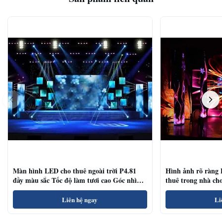
Màn hình LED cho thuê ngoài trời P4.81
Hình ảnh rõ ràng
đầy màu sắc Tốc độ làm tươi cao Góc nhìn
thuê trong nhà ch
rộng
hội thảo
Liên hệ ngay
Li