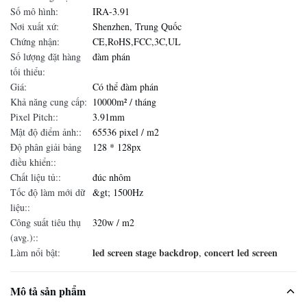
Số mô hình:
IRA-3.91
Nơi xuất xứ:
Shenzhen, Trung Quốc
Chứng nhận:
CE,RoHS,FCC,3C,UL
Số lượng đặt hàng
đàm phán
tối thiểu:
Giá:
Có thể đàm phán
Khả năng cung cấp:
10000m² / tháng
Pixel Pitch::
3.91mm
Mật độ điểm ảnh::
65536 pixel / m2
Độ phân giải bảng
128 * 128px
điều khiển::
Chất liệu tủ::
đúc nhôm
Tốc độ làm mới dữ
&gt; 1500Hz
liệu::
Công suất tiêu thụ
320w / m2
(avg.)::
led screen stage backdrop
concert led screen
Làm nổi bật:
,
Mô tả sản phẩm