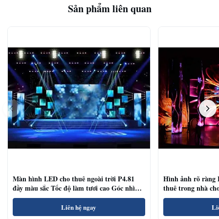
Sản phẩm liên quan
Màn hình LED cho thuê ngoài trời P4.81
Hình ảnh rõ ràng
đầy màu sắc Tốc độ làm tươi cao Góc nhìn
thuê trong nhà ch
rộng
hội thảo
Liên hệ ngay
Li