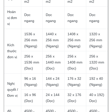
m2
m2
m2
m2
Hoán
Dọc
Dọc
Dọc
Dọc
vị đơn
ngang
ngang
ngang
ngang
vị
1536 x
1440 x
1408 x
1320 x
256 mm
256 mm
256 mm
256 mm
Kích
(Ngang)
(Ngang)
(Ngang)
(Ngang)
thước
256 x
256 x
256 x
256 x
đơn vị
1536 mm
1440 mm
1408 mm
1320 mm
(Dọc)
(Dọc)
(Dọc)
(Dọc)
96 x 16
144 x 24
176 x 32
192 x 40
Nghị
(Ngang)
(Ngang)
(Ngang)
(Ngang)
quyết /
16 x 96
24 x 144
32 x 176
40 x 192)
Đơn vị
(Dọc)
(Dọc)
(Dọc)
Dọc)
độ
4500 -
4500 -
4500 -
4500 -