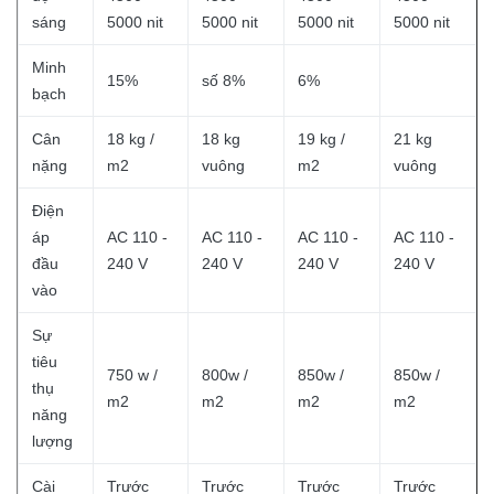
sáng
5000 nit
5000 nit
5000 nit
5000 nit
Minh
15%
số 8%
6%
bạch
Cân
18 kg /
18 kg
19 kg /
21 kg
nặng
m2
vuông
m2
vuông
Điện
áp
AC 110 -
AC 110 -
AC 110 -
AC 110 -
đầu
240 V
240 V
240 V
240 V
vào
Sự
tiêu
750 w /
800w /
850w /
850w /
thụ
m2
m2
m2
m2
năng
lượng
Cài
Trước
Trước
Trước
Trước