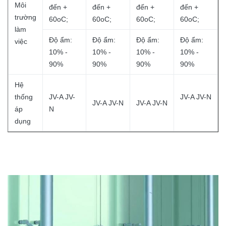
Môi
đến +
đến +
đến +
đến +
trường
60oC;
60oC;
60oC;
60oC;
làm
Độ ẩm:
Độ ẩm:
Độ ẩm:
Độ ẩm:
việc
10% -
10% -
10% -
10% -
90%
90%
90%
90%
Hệ
thống
JV-A JV-
JV-A JV-N
JV-A JV-N
JV-A JV-N
áp
N
dụng