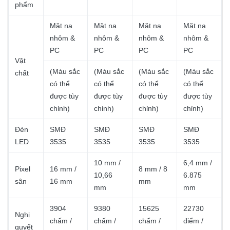
phẩm
Mặt nạ
Mặt nạ
Mặt nạ
Mặt nạ
nhôm &
nhôm &
nhôm &
nhôm &
PC
PC
PC
PC
Vật
(Màu sắc
(Màu sắc
(Màu sắc
(Màu sắc
chất
có thể
có thể
có thể
có thể
được tùy
được tùy
được tùy
được tùy
chỉnh)
chỉnh)
chỉnh)
chỉnh)
Đèn
SMĐ
SMĐ
SMĐ
SMĐ
LED
3535
3535
3535
3535
10 mm /
6,4 mm /
Pixel
16 mm /
8 mm / 8
10,66
6.875
sân
16 mm
mm
mm
mm
3904
9380
15625
22730
Nghị
chấm /
chấm /
chấm /
điểm /
quyết