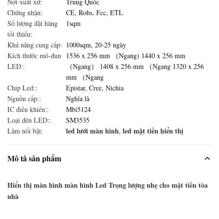
Nơi xuất xứ:
Trung Quốc
Chứng nhận:
CE, Rohs, Fcc, ETL
Số lượng đặt hàng
1sqm
tối thiểu:
Khả năng cung cấp:
1000sqm, 20-25 ngày
Kích thước mô-đun
1536 x 256 mm （Ngang) 1440 x 256 mm
LED::
（Ngang） 1408 x 256 mm （Ngang 1320 x 256
mm （Ngang
Chip Led::
Epistar, Cree, Nichia
Nguồn cấp::
Nghĩa là
IC điều khiển::
Mbi5124
Loại đèn LED::
SM3535
led lưới màn hình
led mặt tiền hiển thị
Làm nổi bật:
,
Mô tả sản phẩm
Hiển thị màn hình màn hình Led Trọng lượng nhẹ cho mặt tiền tòa
nhà