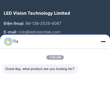
LED Vision Technology Limited
Điện thoại:
86-138-2526-8067
E-mail:
rick@ledvisiontek.com
Tia
Liên Kết Nhanh
7:08 AM
Trang Chủ
Các Sản Phẩm
Good day, what product are you looking for?
Về Chúng Tôi
Tham Quan Nhà Máy
Kiểm Soát Chất Lượng
Tin Tức