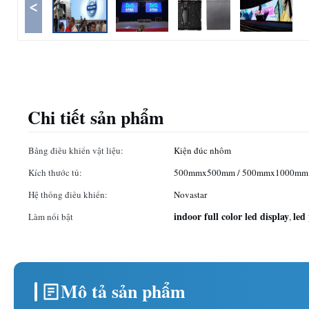
<
Chi tiết sản phẩm
Bảng điều khiển vật liệu:
Kiện đúc nhôm
Kích thước tủ:
500mmx500mm / 500mmx1000mm
Hệ thống điều khiển:
Novastar
indoor full color led display
led
Làm nổi bật
,
Mô tả sản phẩm