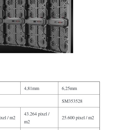
4,81mm
6,25mm
SM353528
43.264 pixel /
ixel / m2
25.600 pixel / m2
m2