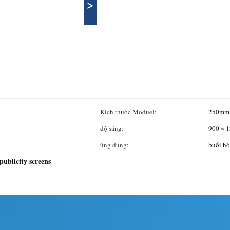
>
Kích thước Moduel:
250mm
độ sáng:
900 ~ 1
ứng dụng:
buổi hò
 publicity screens