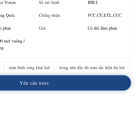
ko Vision
Số mô hình:
BIR-I
ung Quốc
Chứng nhận:
FCC,CE,ETL,CCC
m phán
Giá:
Có thể đàm phán
0 mét vuông /
ng
màn hình công khai led
trong nhà đầy đủ màu sắc hiển thị led
Y
ê
u
c
ầ
u
n
g
a
y